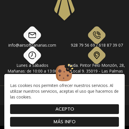
info@airsoftcanarias.com
928 79 56 69 / 618 87 39 07
Lunes a Sábados
Avda. Pintor Felo Monzón, 28,
Mañanas: de 10:00 a 13:00
Local 9. 35019 - Las Palmas
Tardes: de 17:00 a 20:00
de Gran Canaria
Las cookies nos permiten ofrecer nuestros servicios. Al
utilizar nuestros servicios, aceptas el uso que hacemos de
Instagram
Facebook
las cookies.
ACEPTO
|
|
|
Contacto
Envíos
Devolución y Cancelaciones
|
|
|
Condiciones de compra
Aviso Legal
Política de Privacidad
Cookies
MÁS INFO