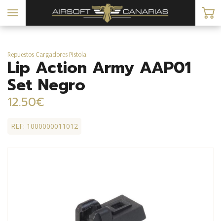
Toggle
navigation
Repuestos Cargadores Pistola
Lip Action Army AAP01
Set Negro
12.50€
REF: 1000000011012