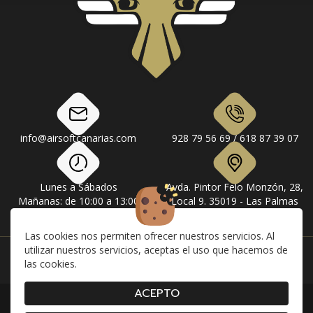
info@airsoftcanarias.com
928 79 56 69 / 618 87 39 07
Lunes a Sábados
Avda. Pintor Felo Monzón, 28,
Mañanas: de 10:00 a 13:00
Local 9. 35019 - Las Palmas
Tardes: de 17:00 a 20:00
de Gran Canaria
Las cookies nos permiten ofrecer nuestros servicios. Al
utilizar nuestros servicios, aceptas el uso que hacemos de
Instagram
Facebook
las cookies.
ACEPTO
|
|
|
Contacto
Envíos
Devolución y Cancelaciones