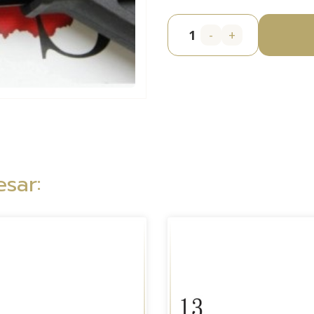
-
+
sar: