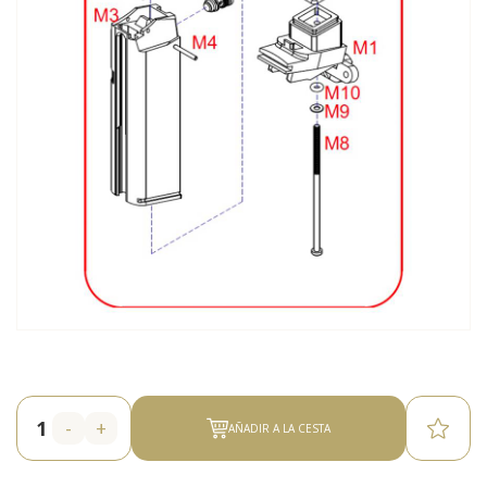
-
+
AÑADIR A LA CESTA