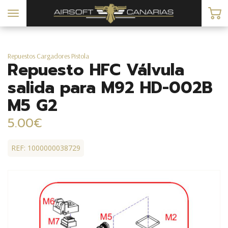
Toggle
navigation
Repuestos Cargadores Pistola
Repuesto HFC Válvula
salida para M92 HD-002B
M5 G2
5.00€
REF: 1000000038729