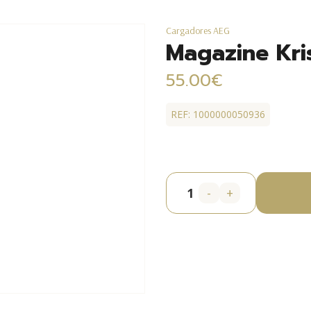
Cargadores AEG
Magazine Kri
55.00€
REF: 1000000050936
-
+