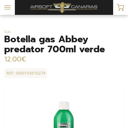
Toggle
navigation
Gas
Botella gas Abbey
predator 700ml verde
12.00€
REF: 5060155010274