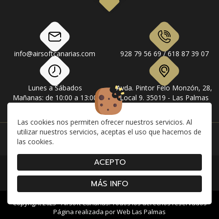
info@airsoftcanarias.com
928 79 56 69 / 618 87 39 07
Lunes a Sábados
Avda. Pintor Felo Monzón, 28,
Mañanas: de 10:00 a 13:00
Local 9. 35019 - Las Palmas
Tardes: de 17:00 a 20:00
de Gran Canaria
Las cookies nos permiten ofrecer nuestros servicios. Al
utilizar nuestros servicios, aceptas el uso que hacemos de
Instagram
Facebook
las cookies.
ACEPTO
|
|
|
Contacto
Envíos
Devolución y Cancelaciones
|
|
|
Condiciones de compra
Aviso Legal
Política de Privacidad
Cookies
MÁS INFO
Copyright 2023 - Airsoft Canarias. Todos los derechos reservados
Página realizada por
Web Las Palmas