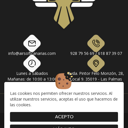
info@airsoftcanarias.com
928 79 56 69 / 618 87 39 07
Lunes a Sábados
Avda. Pintor Felo Monzón, 28,
Mañanas: de 10:00 a 13:00
Local 9. 35019 - Las Palmas
Tardes: de 17:00 a 20:00
de Gran Canaria
Las cookies nos permiten ofrecer nuestros servicios. Al
utilizar nuestros servicios, aceptas el uso que hacemos de
Instagram
Facebook
las cookies.
ACEPTO
|
|
|
Contacto
Envíos
Devolución y Cancelaciones
|
|
|
Condiciones de compra
Aviso Legal
Política de Privacidad
Cookies