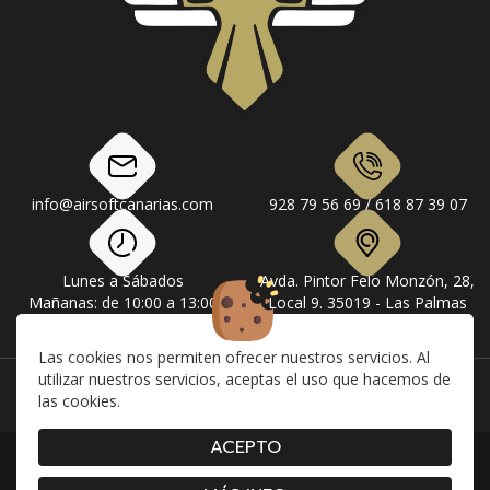
info@airsoftcanarias.com
928 79 56 69 / 618 87 39 07
Lunes a Sábados
Avda. Pintor Felo Monzón, 28,
Mañanas: de 10:00 a 13:00
Local 9. 35019 - Las Palmas
Tardes: de 17:00 a 20:00
de Gran Canaria
Las cookies nos permiten ofrecer nuestros servicios. Al
utilizar nuestros servicios, aceptas el uso que hacemos de
Instagram
Facebook
las cookies.
ACEPTO
|
|
|
Contacto
Envíos
Devolución y Cancelaciones
|
|
|
Condiciones de compra
Aviso Legal
Política de Privacidad
Cookies