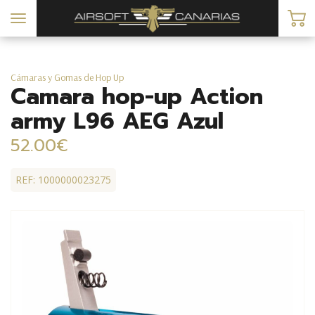
Toggle
navigation
Cámaras y Gomas de Hop Up
Camara hop-up Action
army L96 AEG Azul
52.00€
REF: 1000000023275