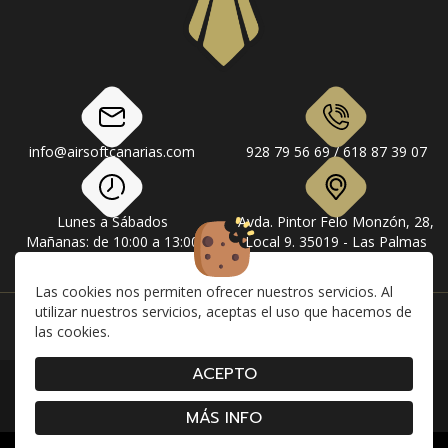
info@airsoftcanarias.com
928 79 56 69 / 618 87 39 07
Lunes a Sábados
Avda. Pintor Felo Monzón, 28,
Mañanas: de 10:00 a 13:00
Local 9. 35019 - Las Palmas
Tardes: de 17:00 a 20:00
de Gran Canaria
Las cookies nos permiten ofrecer nuestros servicios. Al
utilizar nuestros servicios, aceptas el uso que hacemos de
Instagram
Facebook
las cookies.
ACEPTO
|
|
|
Contacto
Envíos
Devolución y Cancelaciones
|
|
|
Condiciones de compra
Aviso Legal
Política de Privacidad
Cookies
MÁS INFO