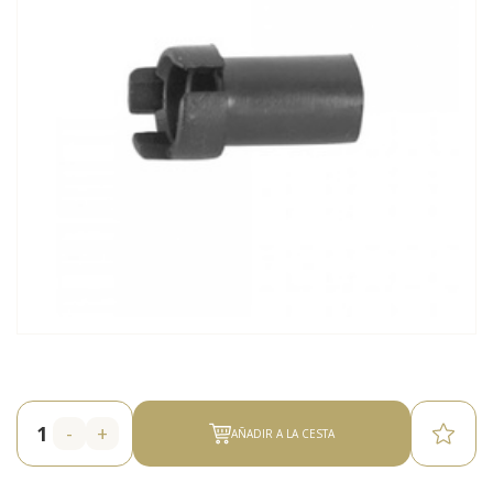
-
+
AÑADIR A LA CESTA