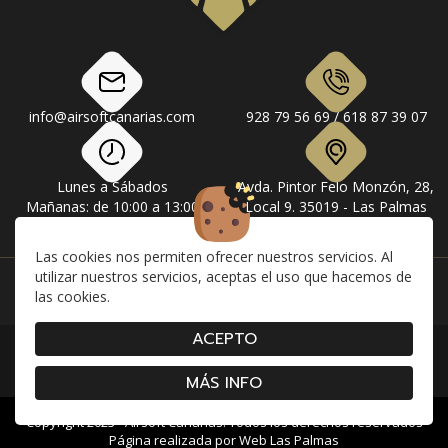
info@airsoftcanarias.com
928 79 56 69 / 618 87 39 07
Lunes a Sábados
Avda. Pintor Felo Monzón, 28,
Mañanas: de 10:00 a 13:00
Local 9. 35019 - Las Palmas
Tardes: de 17:00 a 20:00
de Gran Canaria
Las cookies nos permiten ofrecer nuestros servicios. Al
utilizar nuestros servicios, aceptas el uso que hacemos de
Instagram
Facebook
las cookies.
ACEPTO
|
|
|
Contacto
Envíos
Devolución y Cancelaciones
|
|
|
Condiciones de compra
Aviso Legal
Política de Privacidad
Cookies
MÁS INFO
Copyright 2023 - Airsoft Canarias. Todos los derechos reservados
Página realizada por
Web Las Palmas