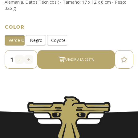
Alemania. Datos Técnicos : - Tamaño: 17 x 12 x 6 cm - Peso:
326 g
COLOR
Verde Oliva
Negro
Coyote
-
+
AÑADIR A LA CESTA