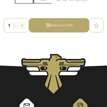
-
+
AÑADIR A LA CESTA