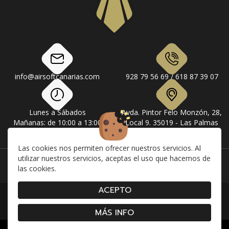
info@airsoftcanarias.com
928 79 56 69 / 618 87 39 07
Lunes a Sábados
Avda. Pintor Felo Monzón, 28,
Mañanas: de 10:00 a 13:00
Local 9. 35019 - Las Palmas
Tardes: de 17:00 a 20:00
de Gran Canaria
Las cookies nos permiten ofrecer nuestros servicios. Al
utilizar nuestros servicios, aceptas el uso que hacemos de
Instagram
Facebook
las cookies.
ACEPTO
|
|
|
Contacto
Envíos
Devolución y Cancelaciones
|
|
|
Condiciones de compra
Aviso Legal
Política de Privacidad
Cookies
MÁS INFO